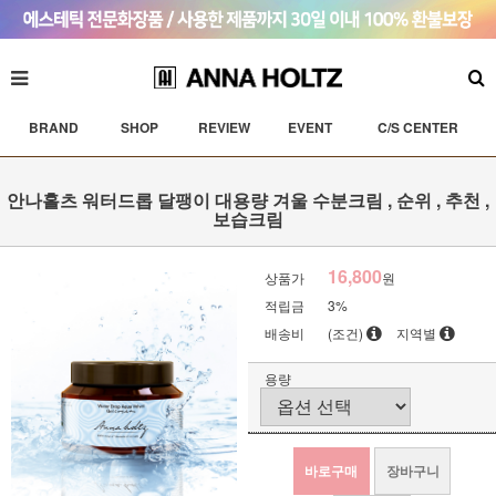
BRAND
SHOP
REVIEW
EVENT
C/S CENTER
안나홀츠 워터드롭 달팽이 대용량 겨울 수분크림 , 순위 , 추천 ,
보습크림
16,800
상품가
원
적립금
3%
배송비
(조건)
지역별
용량
바로구매
장바구니