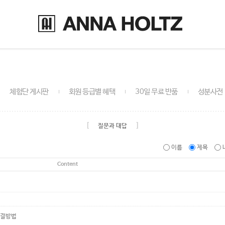
체험단 게시판
회원 등급별 혜택
30일 무료 반품
성분사전
[
]
질문과 대답
이름
제목
Content
해결방법