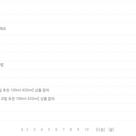
보세요
방법
천 100ml 420ml]
상품 문의
림 추천 100ml 420ml]
상품 문의
2
3
4
5
6
7
8
9
10
[다음]
[끝]
1