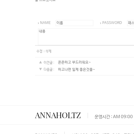
잘 쓰고있어요
NAME
PASSWORD
수정
삭제
쫀쫀하고 부드러워요~
이전글 :
하고나면 일케 좋은것을~
다음글 :
ANNAHOLTZ
운영시간 : AM 09:00 