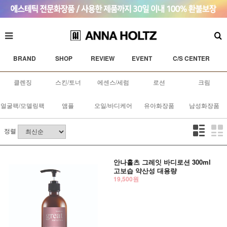
BRAND
SHOP
REVIEW
EVENT
C/S CENTER
클렌징
스킨/토너
에센스/세럼
로션
크림
얼굴팩/모델링팩
앰플
오일/바디케어
유아화장품
남성화장품
정렬
안나홀츠 그레잇 바디로션 300ml
고보습 약산성 대용량
19,500원