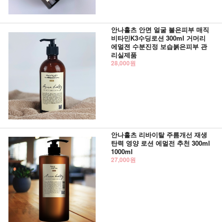
안나홀츠 안면 얼굴 불은피부 매직
비타민K3수딩로션 300ml 거머리
에멀젼 수분진정 보습붉은피부 관
리실제품
28,000원
안나홀츠 리바이탈 주름개선 재생
탄력 영양 로션 에멀전 추천 300ml
1000ml
27,000원