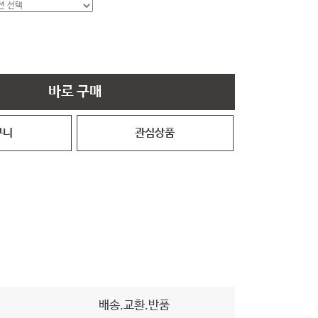
바로 구매
구니
관심상품
배송.교환.반품