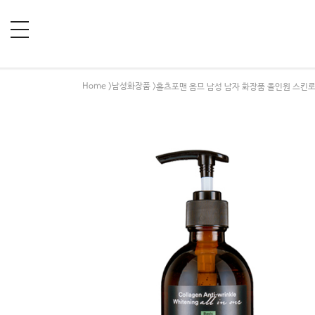
Home
남성화장품
>
>홀츠포맨 옴므 남성 남자 화장품 올인원 스킨로