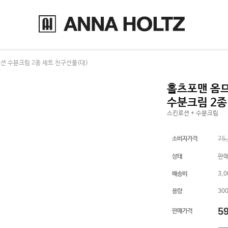
션 수분크림 2종 세트 친구선물(대)
홀츠포맨 옴므
수분크림 2종
스킨로션 + 수분크림
소비자가격
75
상태
판
배송비
3,
용량
300
5
판매가격