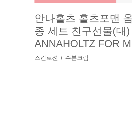
안나홀츠 홀츠포맨 옴
종 세트 친구선물(대)
ANNAHOLTZ FOR M
스킨로션 + 수분크림