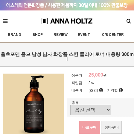
BRAND
SHOP
REVIEW
EVENT
C/S CENTER
홀츠포맨 옴므 남성 남자 화장품 스킨 클리어 토너 대용량 300m
l
25,000
상품가
원
적립금
2%
배송비
(조건)
지역별
종류
바로구매
장바구니