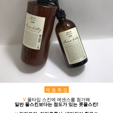
제 품 특 징
물타입 스킨에 에센스를 첨가해
V
일반 물스킨보다는 점도가 있는 콧물스킨!