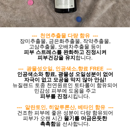
---
천연추출물 다량 함유
---
장미추출물, 금은화추출물, 작약추출물,
고삼추출물, 오배차추출물 등이
피부 스트레스를 완화하고 진정시켜
합니다.
피부건강을 유지
--- 광물성오일, 인공색소,향료 FREE ---
인공색소와 향료, 광물성 오일성분이 없어
자극이 없고 모공을 막지 않아 안심!
뉴질랜드 토종 천연원료인
토타롤이 함유되어
민감성 피부에 도움을 주고
시킵니다.
피부를 진정
---
알란토인, 히알루론산, 베타인 함유
---
건조한 피부에 좋은 성분이 다량 함유되어
피부가 오랜 시간
물기를 머금은듯한
을 선사합니다.
촉촉함