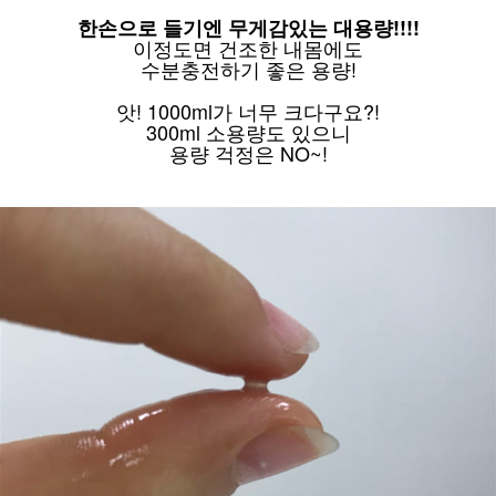
한손으로 들기엔 무게감있는 대용량!!!!
이정도면 건조한 내몸에도
수분충전하기 좋은 용량!
앗! 1000ml가 너무 크다구요?!
300ml 소용량도 있으니
용량 걱정은 NO~!