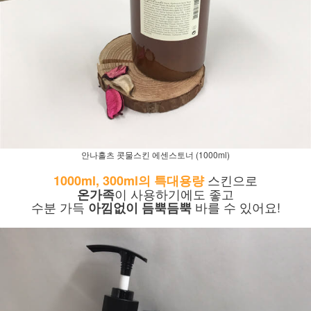
안나홀츠 콧물스킨 에센스토너 (1000ml)
스킨으로
1000ml, 300ml의 특대용량
이 사용하기에도 좋고
온가족
수분 가득
바를 수 있어요!
아낌없이 듬뿍듬뿍