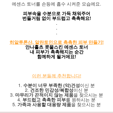
에센스 토너를 손등에 흡수 시켜준 모습에요.
피부속을 수분으로 가득 채워주어
번들거림 없이 부드럽고 촉촉해요!
.
.
.
히알루론산, 알란토인으로 촉촉한 피부 만들기!
안나홀츠 콧물스킨 에센스 토너
내 피부가 촉촉해지는 순간
함께하게 될거에요!
이런 분들께 추천합니다!
1.
이신 분
수분이 너무 부족한 (악)건성
2.
이신 분
건조한 민감성/복합성
3.
을 찾으시는 분
마무리가 끈적이지 않는 제품
4.
를 원하시는 분
부드럽고 촉촉한 피부
5.
을 찾으시는 분
가족과 사용할 대용량 제품