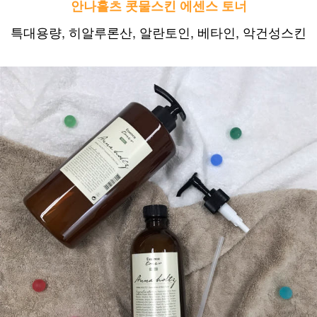
안나홀츠 콧물스킨 에센스 토너
특대용량, 히알루론산,
알란토인, 베타인, 악건성스킨