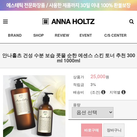
BRAND
SHOP
REVIEW
EVENT
C/S CENTER
안나홀츠 건성 수분 보습 콧물 순한 에센스 스킨 토너 추천 300
ml 1000ml
25,000
상품가
원
적립금
3%
배송비
(조건)
지역별
용량
바로구매
장바구니