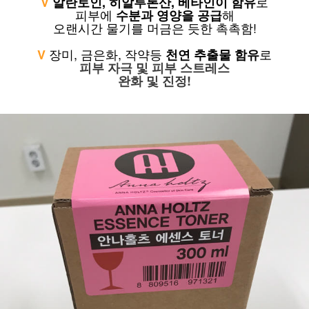
로
V
알란토인, 히알루론산, 베타인이 함유
피부에
해
수분과 영양을 공급
오랜시간 물기를 머금은 듯한 촉촉함!
장미, 금은화, 작약등
로
V
천연 추출물 함유
피부 자극 및 피부 스트레스
완화 및 진정!