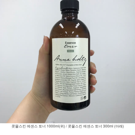
콧물스킨 에센스 토너 1000ml(위) / 콧물스킨 에센스 토너 300ml (아래)