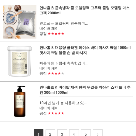
안나홀츠 급속냉각 쿨 모델링팩 고무팩 쿨링 모델링 마스
크팩 2000ml
믿고쓰는 모델링팩 만족하며...
네이버 페이
평점
★★★★★
안나홀츠 대용량 콜라겐 페이스 바디 마사지크림 1000ml
맛사지크림 얼굴 손 발 마사지
빠른배송과 함께 촉촉한감이...
네이버 페이
평점
★★★★
★
안나홀츠 리바이탈 재생 탄력 무알콜 약산성 스킨 토너 추
천 300ml 1000ml
10여년 넘게 늘 사용하고 있...
네이버 페이
평점
★★★★★
1
2
3
4
5