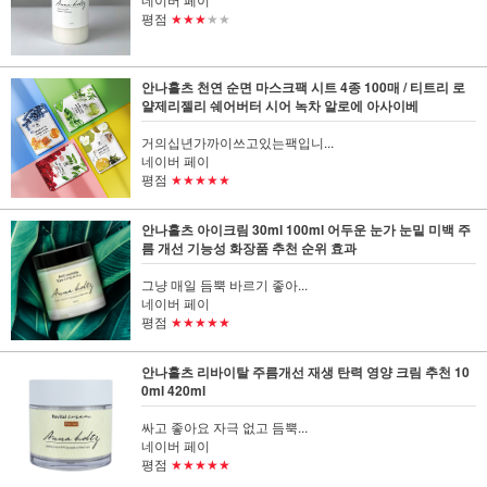
평점
★★★
★★
안나홀츠 천연 순면 마스크팩 시트 4종 100매 / 티트리 로
얄제리젤리 쉐어버터 시어 녹차 알로에 아사이베
거의십년가까이쓰고있는팩입니...
네이버 페이
평점
★★★★★
안나홀츠 아이크림 30ml 100ml 어두운 눈가 눈밑 미백 주
름 개선 기능성 화장품 추천 순위 효과
그냥 매일 듬뿍 바르기 좋아...
네이버 페이
평점
★★★★★
안나홀츠 리바이탈 주름개선 재생 탄력 영양 크림 추천 10
0ml 420ml
싸고 좋아요 자극 없고 듬뿍...
네이버 페이
평점
★★★★★