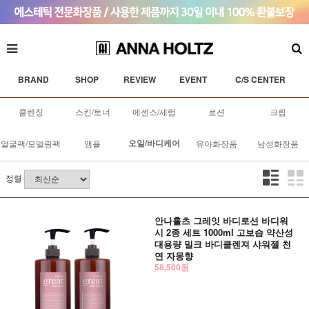
BRAND
SHOP
REVIEW
EVENT
C/S CENTER
클렌징
스킨/토너
에센스/세럼
로션
크림
오일/바디케어
얼굴팩/모델링팩
앰플
유아화장품
남성화장품
정렬
안나홀츠 그레잇 바디로션 바디워
시 2종 세트 1000ml 고보습 약산성
대용량 밀크 바디클렌져 샤워젤 천
연 자몽향
58,500원