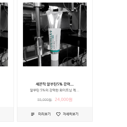
세븐틱 알부틴5% 강력...
알부틴 5%의 강력한 화이트닝 케...
24,000원
55,000원
미리보기
자세히보기