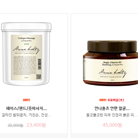
페이스/핸드/풋마사지...
안나홀츠 안면 얼굴...
갈라진 발뒤꿈치, 거친손, 건성...
울긋불긋한 피부 진정과 붉은 피...
23,400원
45,000원
35,000원