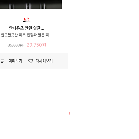
안나홀츠 안면 얼굴...
울긋불긋한 피부 진정과 붉은 피...
29,750원
35,000원
미리보기
자세히보기
1