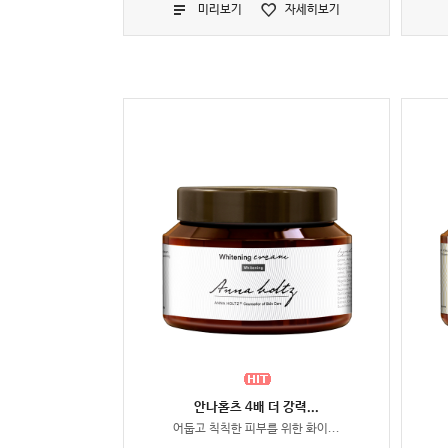
미리보기
자세히보기
안나홀츠 4배 더 강력...
어둡고 칙칙한 피부를 위한 화이...