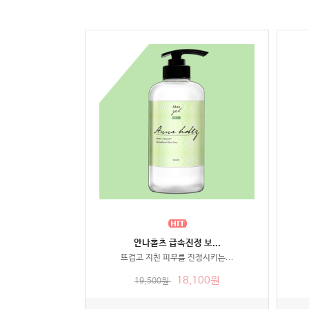
안나홀츠 급속진정 보...
뜨겁고 지친 피부를 진정시키는...
18,100원
19,500원