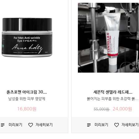
홀츠포맨 아이크림 30...
세븐틱 센텔라 레드페...
남성을 위한 피부 영양제
붉어지는 피부를 위한 초강력 붉...
16,800원
24,000원
55,000원
미리보기
자세히보기
미리보기
자세히보기