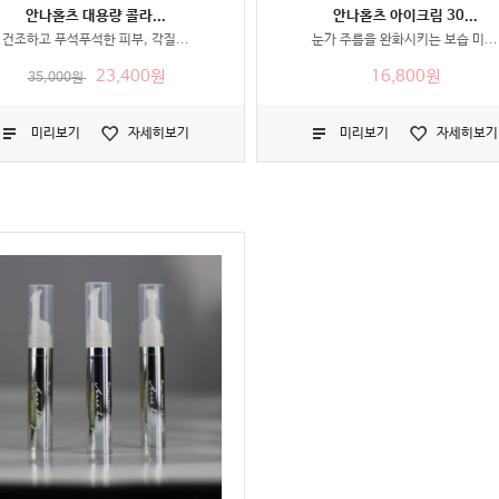
안나홀츠 대용량 콜라...
안나홀츠 아이크림 30...
건조하고 푸석푸석한 피부, 각질...
눈가 주름을 완화시키는 보습 미...
23,400원
16,800원
35,000원
미리보기
자세히보기
미리보기
자세히보기