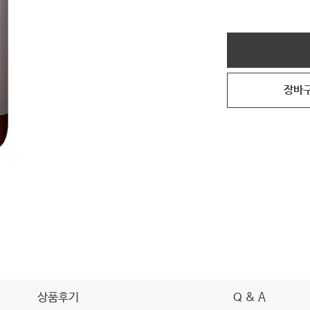
장바
상품후기
Q & A