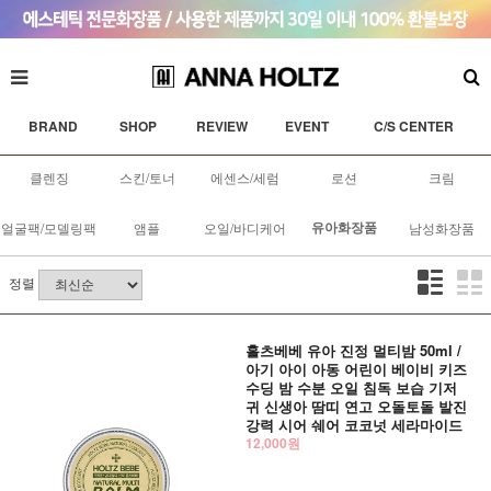
BRAND
SHOP
REVIEW
EVENT
C/S CENTER
클렌징
스킨/토너
에센스/세럼
로션
크림
유아화장품
얼굴팩/모델링팩
앰플
오일/바디케어
남성화장품
정렬
홀츠베베 유아 진정 멀티밤 50ml /
아기 아이 아동 어린이 베이비 키즈
수딩 밤 수분 오일 침독 보습 기저
귀 신생아 땀띠 연고 오돌토돌 발진
강력 시어 쉐어 코코넛 세라마이드
12,000원