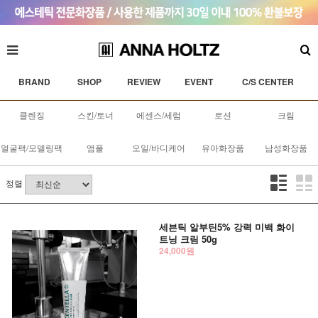
BRAND
SHOP
REVIEW
EVENT
C/S CENTER
클렌징
스킨/토너
에센스/세럼
로션
크림
얼굴팩/모델링팩
앰플
오일/바디케어
유아화장품
남성화장품
정렬
세븐틱 알부틴5% 강력 미백 화이
트닝 크림 50g
24,000원